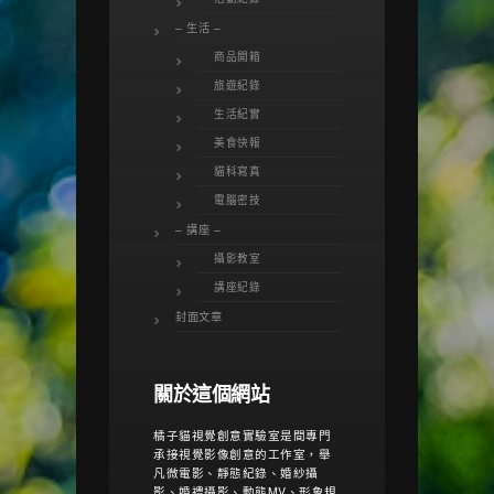
– 生活 –
商品開箱
旅遊紀錄
生活紀實
美食快報
貓科寫真
電腦密技
– 講座 –
攝影教室
講座紀錄
封面文章
關於這個網站
橘子貓視覺創意實驗室是間專門
承接視覺影像創意的工作室，舉
凡微電影、靜態紀錄、婚紗攝
影、婚禮攝影、動態MV、形象規