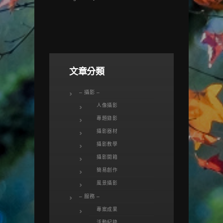
文章分類
– 攝影 –
人像攝影
專題錄影
攝影器材
攝影教學
攝影開箱
簡易創作
風景攝影
– 服務 –
專案成果
活動紀錄