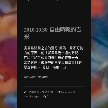
2010.10.30 自由時報的吉
米
峇里島歸國之後的驚奇 因為一些不可抗
力的原因，前往峇里島近一週的時間，
在印尼的街頭與海邊忙碌的來來去去，
當然有停下來靜靜的享受那種毫無目的
夏風輕撫。 夏日、海風 […]
Continue reading →
專案成果
/
生活紀實
15 years, 9
months ago
0