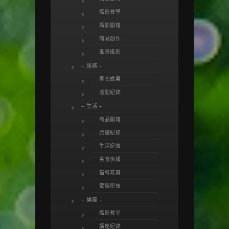
攝影教學
攝影開箱
簡易創作
風景攝影
– 服務 –
專案成果
活動紀錄
– 生活 –
商品開箱
旅遊紀錄
生活紀實
美食快報
貓科寫真
電腦密技
– 講座 –
攝影教室
講座紀錄