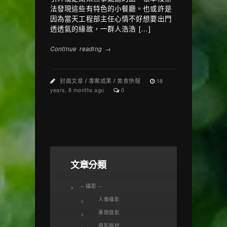
法發現這些有特色的小餐廳。也或許是
因為當天工程部主任心情不好想要出門
透透氣的緣故，一群人浩浩 […]
Continue reading →
封面文章
/
專案成果
/
美食快報
18
years, 8 months ago
0
文章分類
– 攝影 –
人像攝影
專題錄影
攝影器材