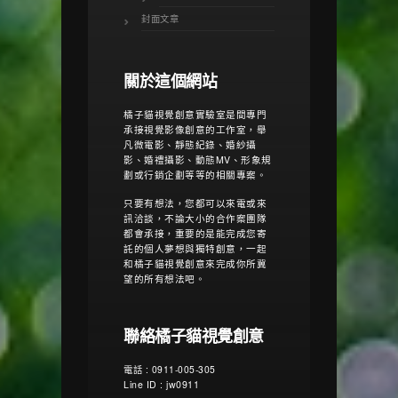
封面文章
關於這個網站
橘子貓視覺創意實驗室是間專門
承接視覺影像創意的工作室，舉
凡微電影、靜態紀錄、婚紗攝
影、婚禮攝影、動態MV、形象規
劃或行銷企劃等等的相關專案。
只要有想法，您都可以來電或來
訊洽談，不論大小的合作案團隊
都會承接，重要的是能完成您寄
託的個人夢想與獨特創意，一起
和橘子貓視覺創意來完成你所冀
望的所有想法吧。
聯絡橘子貓視覺創意
電話 : 0911-005-305
Line ID : jw0911