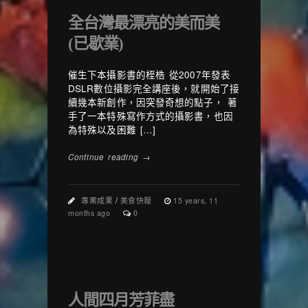
全台灣最漂亮的美而美
(已歇業)
催生下本攝影書的桎梏 從2007年發表
DSLR數位攝影完全講座後，就開始了接
續幾本新創作，因突發奇想的點子， 著
手了一本特殊寫作方式的攝影書，也因
為特殊以及困難 […]
Continue reading →
專案成果
/
美食快報
15 years, 11
months ago
0
人間四月芳菲盡