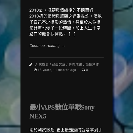
2010夏，瓶頸與情緒後的不期而遇
2010初的情緒與瓶頸之連番轟炸，澆熄
了自己不少攝影的熱情，甚至於人像攝
影計畫也停了一段時間。加上人生十字
路口的機會抉擇點， […]
Continue reading →
人像攝影
/
封面文章
/
專案成果
/
簡易創作
15 years, 11 months ago
0
最小APS數位單眼Sony
NEX5
關於測試緣起 史上最難過的就是拿到手