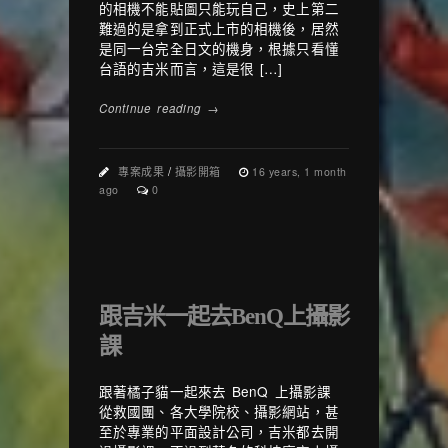
的相機不能貼圖只能玩自己，史上第二
難過的是拿到正式上市的相機後，居然
是同一台完全日文的機身，根據只看懂
台語的吉米而言，這是很 […]
Continue reading →
專案成果
/
攝影開箱
16 years, 1 month
ago
0
跟吉米一起去BenQ上攝影
課
跟著橘子貓一起來去 BenQ 上攝影課
從救國團、各大學院校、攝影網站，甚
至於專業的平面設計公司，吉米都去開