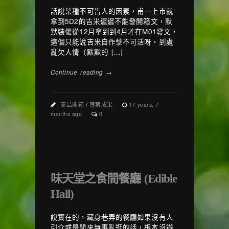
話說某種不可告人的因素，甫一上市就
拿到5D2的吉米遲遲不能發開箱文，默
默裝傻從12月拿到到4月才在M01發文，
這個只能說吉米自作孽不可活呀，到處
亂欠人情（默默的 […]
Continue reading →
商品開箱
/
專案成果
17 years, 7
months ago
0
味天堂之食間餐廳 (Edible
Hall)
說實在的，藏身巷弄的餐廳如果沒有人
引介或是閒來無事亂逛的話，根本沒辦