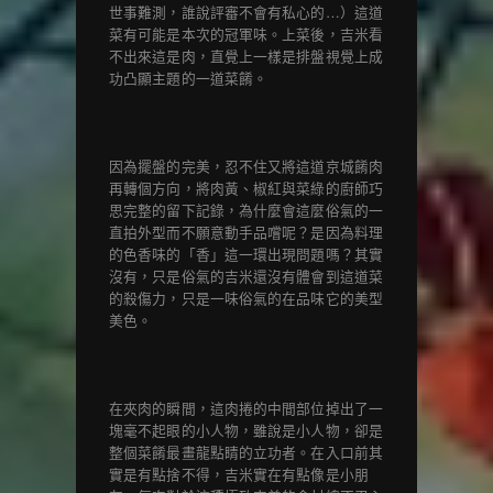
世事難測，誰說評審不會有私心的…）這道
菜有可能是本次的冠軍味。上菜後，吉米看
不出來這是肉，直覺上一樣是排盤視覺上成
功凸顯主題的一道菜餚。
因為擺盤的完美，忍不住又將這道京城餚肉
再轉個方向，將肉黃、椒紅與菜綠的廚師巧
思完整的留下記錄，為什麼會這麼俗氣的一
直拍外型而不願意動手品嚐呢？是因為料理
的色香味的「香」這一環出現問題嗎？其實
沒有，只是俗氣的吉米還沒有體會到這道菜
的殺傷力，只是一味俗氣的在品味它的美型
美色。
在夾肉的瞬間，這肉捲的中間部位掉出了一
塊毫不起眼的小人物，雖說是小人物，卻是
整個菜餚最畫龍點睛的立功者。在入口前其
實是有點捨不得，吉米實在有點像是小朋