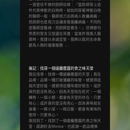
一直堅信不移的廚師信條：『當廚師穿上這
件代表神聖的白袍時，就如同穿著神聖白袍
的醫師一般，醫師用刀去將病人救離病痛，
而廚師也是用刀去讓食客遠離病痛，不同的
是醫師是醫病，而廚師是養生。』彷彿那句
熟悉的誓言又迴盪在耳邊：當准許我進入醫
業時，我謹以赤誠宣誓，我將以我的生命奉
獻為人類的健康服務 …
後記：找尋一個遠離塵囂的食之味天堂
我在找尋，找尋一種遠離塵囂的天堂；我在
品嚐，品嚐一種打破藩籬的味覺。總覺得這
個天堂好遠，總覺得這種味覺好陌生。或許
真的是沒有用心，因為天堂就在咫尺，一個
轉角，一個小憩，都會有天堂的存在，只要
有心；或許真的是沒有用心，因為美味就在
身邊，一碟小菜，一碗白飯，都會有美味的
堅持，只要有心。
我找到了，找到了一個遠離塵囂的食之味天
堂，感謝好友Monica，也感謝一起品嚐美