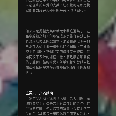
未必僅止於味覺的完美，連視覺創意都是挑
戰廚師對於完美那種近乎苛求的企圖心。
如果只是擺盤完美那就太小看這道菜了，在
品嚐蛤蠣之前，角瓜佐湯頭是最容易試出這
道菜成功與否的灘頭堡。米酒和高湯似乎與
角瓜在舌頭上做一種對抗的拉鋸戰，在牙齒
咬下的瞬間，整個鮮美的滋味完全炸開，就
如同咬下多汁的甜橙一樣，滿足感會瞬間侵
佔了整個口腔的味覺，並帶領著你嘗試去挖
掘出那個還躲藏在背後那個飽滿多汁的蛤蠣
伏兵…
主菜六：京城餚肉
「無竹令人俗，無肉令人瘦，東坡肉遜，京
城餚肉酷！」這是吉米對這道菜的最佳也最
俗氣的註腳。如果這次的聚餐中沒有那道完
美的魚（其實是吉米因為愛魚而更有私心，