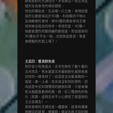
師有很好的烹調功力，才有辦法一改吉米這
個天生肉食性的頑劣個性。
但也的確如此，在品嚐一口之後，發現這道
菜的主要提味在於XO醬，利用蝦的干物以
及海鮮類的食材，將XO醬的貴族味完全激
發到無法抵抗的地步。奇怪的是，XO醬一
般都會濃烈的甜與鹹的厭惡感，而這道菜的
XO醬似乎不太一般…也因為這道菜，餐宴
後精豔的也就上場了。
主菜四：蟹黃鮮魚捲
對於從小吃魚長大，天天吃魚吃了數十載的
吉米而言，魚永遠是吉米最挑剔也最容易被
討好的一樣食材了。這菜是吉米最喜歡的一
道菜，甫一上桌，吉米並沒有特別想吃，認
為這是中式料理慣用的鱈魚料理，只是被攝
影主題最喜歡用的黃、綠、紅三種顏色所吸
引（其實，這時吉米不小心想到了麥當勞的
王立宏廣告）。
原來食物的烹調也是一種藝術，感覺有種萬
物歸宗的感覺：學畫時，嘗試去將不同的顏