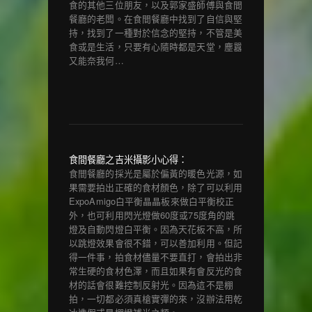
食的其他三位朋友，以及郭家盛師傅與食間
餐廳的老闆。在食間餐廳中找到了自信與堅
持，找到了一種對於信念的堅持，不管是美
食或是生活，只要有心隨時都是天堂，塵囂
又能奈我何…
食間餐廳之吉米攝影小心得：
食間餐廳的採光是屬於偏黃的暖色光源，如
果需要拍出正確的食材顏色，除了可以利用
ExpoAmigo白平衡晶晶板來做白平衡校正
外，也可利用閃光燈做60度或75度角的跳
燈及自動閃燈白平衡。因為天花板不高，所
以跳燈效果會很不錯，可以善加利用。但記
得一件事，拍食材儘量不要直打，會拍出非
常生硬的食材色澤，而且如果有會反光的食
材的話會很難控制反射光。因為這不是棚
拍，一切都必須真槍實彈的來，沒辦法用乾