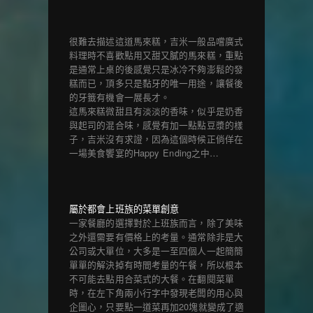
很難去描述這道馬來糕，吉米一般品嚐廣式
料理時不喜歡點用又甜又膩的馬來糕，重點
是通常上桌的後感覺只是冰冷不夠澎鬆的發
糕而已，頂多只是黏牙的唯一用途，讓餐後
的牙籤有機會一展長才。
這馬來糕微甜且有淡淡的香味，似乎是奶香
與起司的混合味，感覺有加一點點豆漿的樣
子，吉米沒有求證，因為這個時候正倘佯在
一場美食饗宴的Happy Ending之中…
屬於都會上班族的菜單創意
一家餐廳的選擇對於上班族而言，除了美味
之外還需要有價格上的考量。通常除非是大
公司或大單位，大多是一至四個人一起簡簡
單單的解決掉有時間考量的午餐，所以根本
不可能去點用合菜式的大餐。在翻閱菜單
時，在左下角兩小行字中發現老闆的用心與
企圖心，只要點一道菜再加20塊就變成了適