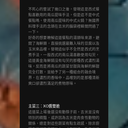
不死心的嘗試了幾口之後，發現這是西式餐
點喜歡用的南瓜提味手法，但是這不是中式
餐點嗎，使用南瓜提味的中式火鍋？無國界
料理手法的念頭在吉米的腦袋裡瞬間閃過了
一下。
好奇的想要瞭解這道餐點的湯頭味來源，避
開了海鮮類，直接挑選最難入味的豆腐以及
玉米來品嚐。發現這似乎不全然是西式的烹
煮手法，一般西式的南瓜湯喜歡使用勾芡，
這道黃金海鮮鍋沒有勾芡的那種西式濃烈湯
味，反而是將南瓜的蔬菜甘甜與海鮮的鮮甜
完全打散，並給予了另一種組合的融合境
界，在濃烈的香味中，品嚐到的是那種清新
爽口卻濃烈滿足的煮物原味。
主菜三：XO醬雙脆
這道菜上場後還沒有動筷子前，吉米並沒有
特別的精豔，或許因為吉米是肉食性動物的
關係，總是對這些蔬菜有點生疏感，除非廚