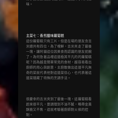
味。
主菜七：香煎臘味蘿蔔糕
這份蘿蔔糕只有三片，但是在場的朋友含吉
米總共有四位，為了嚐鮮，吉米夾走了最後
一塊，讓阿貓這位因美食而認識的朋友扼腕
了。為何急著品嚐這道極其平凡的的蘿蔔糕
呢？因為越是簡單常見的食材，越容易看出
廚師的用心與創意，主廚敢做出這道平凡無
奇的菜就代表他對這道菜信心，也代表著這
道菜隱藏了特殊的烹調手法。
很慶幸的吉米夾到了最後一塊，這蘿蔔糕看
起來很平凡，要調理到不油不膩，略帶金黃
酥脆又不焦，這就考驗著廚師對火侯的控
制。