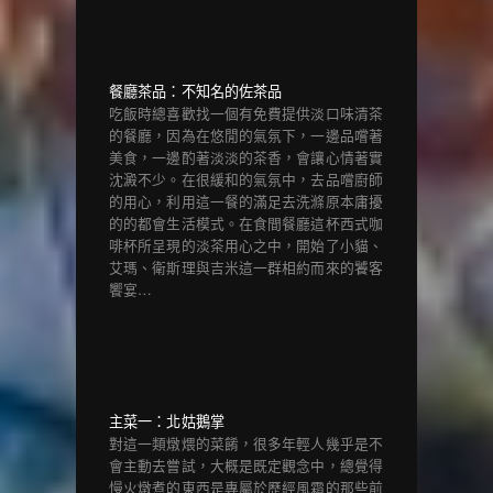
餐廳茶品：不知名的佐茶品
吃飯時總喜歡找一個有免費提供淡口味清茶
的餐廳，因為在悠閒的氣氛下，一邊品嚐著
美食，一邊酌著淡淡的茶香，會讓心情著實
沈澱不少。在很緩和的氣氛中，去品嚐廚師
的用心，利用這一餐的滿足去洗滌原本庸擾
的的都會生活模式。在食間餐廳這杯西式咖
啡杯所呈現的淡茶用心之中，開始了小貓、
艾瑪、衛斯理與吉米這一群相約而來的饕客
饗宴…
主菜一：北姑鵝掌
對這一類燉煨的菜餚，很多年輕人幾乎是不
會主動去嘗試，大概是既定觀念中，總覺得
慢火燉煮的東西是專屬於歷經風霜的那些前