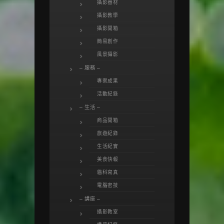
攝影器材
攝影教學
攝影開箱
簡易創作
風景攝影
– 服務 –
專案成果
活動紀錄
– 生活 –
商品開箱
旅遊紀錄
生活紀實
美食快報
貓科寫真
電腦密技
– 講座 –
攝影教室