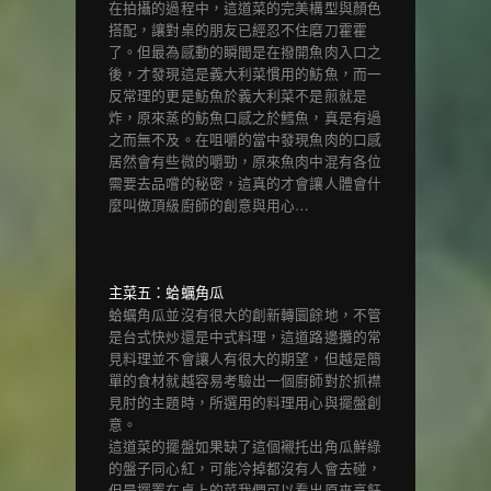
在拍攝的過程中，這道菜的完美構型與顏色
搭配，讓對桌的朋友已經忍不住磨刀霍霍
了。但最為感動的瞬間是在撥開魚肉入口之
後，才發現這是義大利菜慣用的魴魚，而一
反常理的更是魴魚於義大利菜不是煎就是
炸，原來蒸的魴魚口感之於鱈魚，真是有過
之而無不及。在咀嚼的當中發現魚肉的口感
居然會有些微的嚼勁，原來魚肉中混有各位
需要去品嚐的秘密，這真的才會讓人體會什
麼叫做頂級廚師的創意與用心…
主菜五：蛤蠣角瓜
蛤蠣角瓜並沒有很大的創新轉圜餘地，不管
是台式快炒還是中式料理，這道路邊攤的常
見料理並不會讓人有很大的期望，但越是簡
單的食材就越容易考驗出一個廚師對於抓襟
見肘的主題時，所選用的料理用心與擺盤創
意。
這道菜的擺盤如果缺了這個襯托出角瓜鮮綠
的盤子同心紅，可能冷掉都沒有人會去碰，
但是擺置在桌上的菜我們可以看出原來烹飪