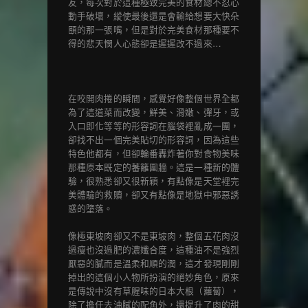
友，每次對於這種極致完美的食材總不忍心
動手破壞，縱使最後還是會輸給想要大快朵
頤的那一張嘴，但是對於完美食材那種要不
得的悲天憫人心態卻是遲遲改不過來…
在咬開肉捲的瞬間，感覺好像整個世界全都
為了這道菜而改變，鮮美、滑嫩、彈牙，或
入口即化等等的形容詞在腦袋裡亂成一團，
卻找不出一個完美貼切的形容詞，因為這些
特色他都有，但卻輪番轟炸著你對食物美味
那種原本既定的蕃籬圍牆。這是一種新的體
驗，很熟悉卻又很新穎，有點像是天堂裡完
美體驗的救贖，卻又有點像是地獄中邪惡誘
惑的墮落。
像極東坡肉卻又不是東坡肉，整個五花肉沒
過瘦也沒過肥的濃孅合度，這種油不是強烈
厭惡的膩而是溫柔和順的潤，這才發現剛剛
掉出的這個小人物所扮演的絕妙角色，原來
是傳說中沒有草腥味的日本大根（蘿蔔），
除了擔任去油膩的配角外，還提升了肉的甜