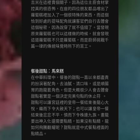
吉米在這裡賣個關子，因為這位主廚食材掌
控真的很恐怖，在座的四位朋友都品嚐出了
蘿蔔糕裡加入了一個很特殊的東西，而這個
恰到好處的提味配角就讓客官們自行去體會
這個秘密，因為說穿了就不值錢了。當發現
原來蘿蔔糕也可以這樣做的時候，就會發現
這道蘿蔔糕不只是蘿蔔糕，而是廚師挑戰千
篇一律的傳統味覺時所下的苦工。
餐後甜點：馬來糕
在中華料理中，餐後的甜點一直以來都盡責
的扮演著配角，去油膩、清口味，或是順腸
胃的跑龍套角色。但是大概很少人會去體會
甜點著實是一個決定完美句點的休止符 。
甜點可以讓宮廷裡的皇帝一餐結束後龍心大
悅，繼而下令大赦天下；也可以讓皇帝一餐
結束後忿忿不平，憤而下令株連九族。畫龍
要出神入化還需要點睛，如果沒有點睛，龍
如何飛騰翻耀呢？甜點就是中式餐點裡面的
點睛品。