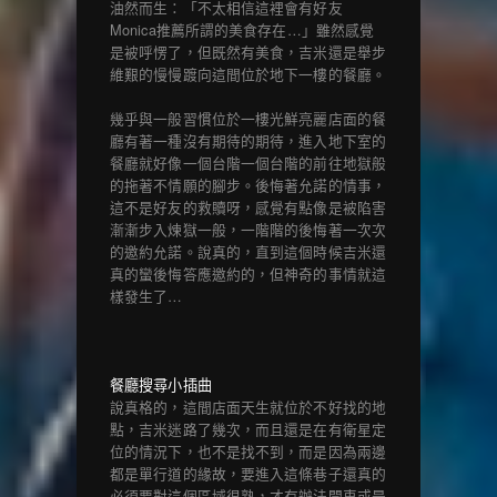
油然而生：「不太相信這裡會有好友
Monica推薦所謂的美食存在…」雖然感覺
是被呼愣了，但既然有美食，吉米還是舉步
維艱的慢慢踱向這間位於地下一樓的餐廳。
幾乎與一般習慣位於一樓光鮮亮麗店面的餐
廳有著一種沒有期待的期待，進入地下室的
餐廳就好像一個台階一個台階的前往地獄般
的拖著不情願的腳步。後悔著允諾的情事，
這不是好友的救贖呀，感覺有點像是被陷害
漸漸步入煉獄一般，一階階的後悔著一次次
的邀約允諾。說真的，直到這個時候吉米還
真的蠻後悔答應邀約的，但神奇的事情就這
樣發生了…
餐廳搜尋小插曲
說真格的，這間店面天生就位於不好找的地
點，吉米迷路了幾次，而且還是在有衛星定
位的情況下，也不是找不到，而是因為兩邊
都是單行道的緣故，要進入這條巷子還真的
必須要對這個區域很熟，才有辦法開車或是