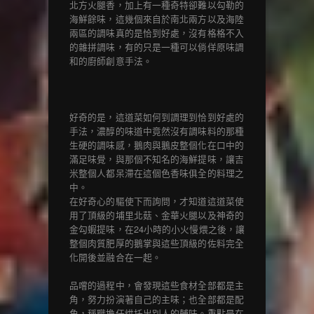
北方火腿香，加上有一種奇特卻難以勾勒的
海鮮餘味，這幾個來自於南北兩方以及海陸
兩區的調味真的是恰到好處，沒有格格不入
的雜拼調味，有的只是一種可以倘佯原味調
和的廚師創意手法。
好奇的是，這道菜如何到調理到恰到好處的
手法，濃醇的味道中竟然沒有調味料的那種
生硬的調味感，鵝肉與鵝皮整個化在口中的
滿足味覺，與那個不知名的海鮮提味，讓吉
米整個人都呆滯在這個色香味俱全的料理之
中。
在好奇心的驅使下而詢問，才知道這道菜使
用了頂級的埔里北菇、金華火腿以及神奇的
金勾蝦提味，在24小時的小火慢煨之後，讓
整個肉質肥厚的鵝掌與這些頂級的佐料完全
化開後並融合在一起。
品嚐的過程中，會發現這些食材全部都是主
角，努力扮演著自己的主味；也全部都是配
角，稱職擔任烘托出別人的輔味。重點是在