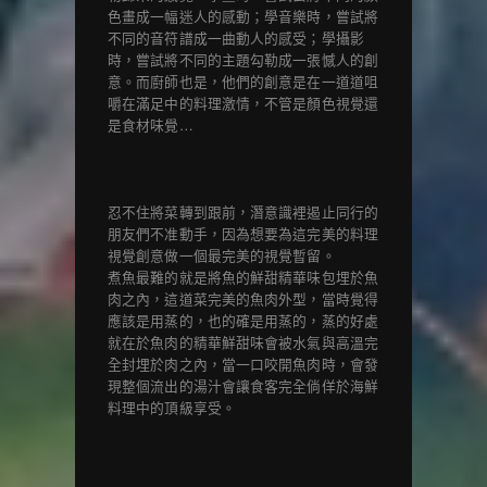
色畫成一幅迷人的感動；學音樂時，嘗試將
不同的音符譜成一曲動人的感受；學攝影
時，嘗試將不同的主題勾勒成一張憾人的創
意。而廚師也是，他們的創意是在一道道咀
嚼在滿足中的料理激情，不管是顏色視覺還
是食材味覺…
忍不住將菜轉到跟前，潛意識裡遏止同行的
朋友們不准動手，因為想要為這完美的料理
視覺創意做一個最完美的視覺暫留。
煮魚最難的就是將魚的鮮甜精華味包埋於魚
肉之內，這道菜完美的魚肉外型，當時覺得
應該是用蒸的，也的確是用蒸的，蒸的好處
就在於魚肉的精華鮮甜味會被水氣與高溫完
全封埋於肉之內，當一口咬開魚肉時，會發
現整個流出的湯汁會讓食客完全倘佯於海鮮
料理中的頂級享受。