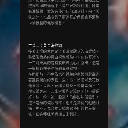
整個調理的過程中，竟然只巧妙利用了陳年
蠔油微鹹，並沒有使用任何調味料，除了美
味之外，也品嚐到了廚師基於保護食客那種
少油低鹽的健康概念。
主菜二：黃金海鮮鍋
接著上場的主角是泛著濃稠甜味的海鮮鍋，
整個暖色系的黃白視覺體驗中，在這寒冷的
十二月天真的是有股暖流從心中竄出，這是
一道擁有神奇甜味的海鮮鍋物。
在開動前，不免俗也不禮貌的拿著母匙翻弄
著整個鍋內的煮物：魚、蝦、蛤蠣以及花枝
是葷類，豆腐、花椰菜以及玉米是素類。品
嚐火鍋之前，吉米習慣先是湯頭，但不嚐還
好，這一嚐，被一股迷人的鮮甜味所吸引，
這不是糖的濃烈甜味，也不是味精的粗糙甘
味，更不太像台式火鍋喜歡使用的甘蔗提
味，但這種味著實讓吉米著迷…