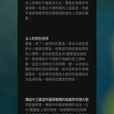
合上班時的午餐解決方式，重點是老闆非常
重視週一至週五午餐時間的上菜速度，吃飯
不用長時間等待的賣點絕對會是上班族的最
愛。
主人的特別招待
餐後，來了一個特別的驚喜，原本以為是甚
麼令人期待的餐點，結果是四個包裝很漂亮
的小禮物。這也就是提及XO醬雙脆這道菜
時，那個傳說中不過甜不過鹹的密之調味
醬，這是主廚特別只利用糖、鹽，以及金勾
蝦所自製的特別調味醬，原本是有對外單獨
銷售的，但好客的老闆與主廚特別致贈給吉
米這桌的每一個參與這饗宴的朋友。
傳說中之國宴阿基師親傳的無國界料理大廚
郭家盛師傅，傳說中阿基師親傳的徒弟。在
XO醬雙脆上菜的時候，郭師傅特別出席解