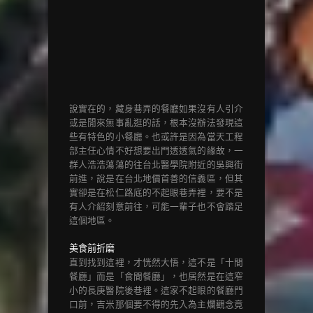
說實在的，藏身巷弄的餐廳如果沒有人引介
或是閒來無事亂逛的話，根本沒辦法發現這
些有特色的小餐廳。也或許是因為當天工程
部主任心情不好想要出門透透氣的緣故，一
群人浩浩蕩蕩的往台北醫學院附近的吳興街
前進，說是在台北地價首善的信義區，但其
實卻是在松仁路底的不起眼巷弄裡，要不是
有人介紹刻意前往，可能一輩子也不會踏足
這個地區。
美食前折磨
直到找到這裡，才恍然大悟，這不是「十間
餐廳」而是「食間餐廳」，也居然是在這窄
小的長庚醫院後巷裡。這家不起眼的餐廳門
口前，吉米那個要不得的先入為主爛觀念竟