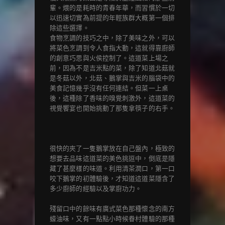
輩。煨的是耗時的青春年華，而習慣於一切
以迅速切實為前提的年輕族群大概第一個排
除這些選擇。
食物烹調的技巧之中，除了美味之外，可以
將菜色烹調到令人食指大動，這就得靠廚師
的創意巧思與火侯控制了。這道菜上場之
前，因為不是吉米點的菜，除了知道北菇就
是冬菇以外，北菇、鵝掌與吉米的腦袋中的
美食記憶幾乎沒有任何連結。但菜一上桌
後，這種除了香味的嗅覺刺激外，這道菜的
視覺饗宴也開始挑動了那隻拿筷子的右手。
很快的夾了一隻鵝掌放在自己盤內，極致的
想要去品味這道菜的美色挑逗中，倒底是隱
藏了甚麼樣的味道。利用清茶潤口，第一口
咬下鵝掌的初體驗後，才知道這道菜隱含了
多少廚師的經驗以及掌廚功力。
殘留口中的餘味有廣式菜色那種懷念的南方
蠔油味，又有一點點小時候眷村體驗的那種