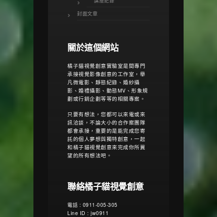
講座紀錄
封面文章
關於這個網站
橘子貓視覺創意實驗室是間專門
承接視覺影像創意的工作室，舉
凡微電影、靜態紀錄、婚紗攝
影、婚禮攝影、動態MV、形象規
劃或行銷企劃等等的相關專案。
只要有想法，您都可以來電或來
訊洽談，不論大小的合作案團隊
都會承接，重要的是能完成您寄
託的個人夢想與獨特創意，一起
和橘子貓視覺創意來完成你所冀
望的所有想法吧。
聯絡橘子貓視覺創意
電話 : 0911-005-305
Line ID : jw0911