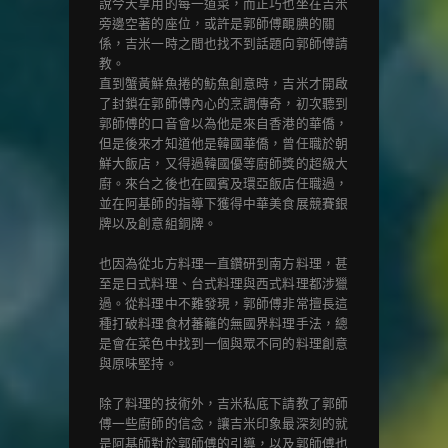
說今天享用的每一道菜，而正巧也坐在吉米
旁邊空著的座位，或許是郭師傅靦腆的關
係，吉米一時之間也找不到話題向郭師傅請
教。
直到蟹黃鮮魚捲的魴魚創意時，吉米才開啟
了封鎖在郭師傅內心的烹調傳奇，初次聽到
郭師傅的口音會以為他是來自香港的華僑，
但是後來才知道他是韓國華僑，曾任職於朝
鮮大飯店，又得過韓國優等廚師獎的超級大
廚。來台之後也在國賓及環亞飯店任職過，
並在阿基師的指導下獲得中華美食展競賽銀
牌以及創意組銅牌。
也因為從北方料理一直鑽研到南方料理，甚
至是日式料理、台式料理與西式料理都涉獵
過。從料理中不難發現，郭師傅非常擅長這
種打破料理食材蕃籬的無國界料理手法，總
是會在菜色中找到一個與眾不同的料理創意
與原味堅持。
除了料理的技術外，吉米私底下請教了郭師
傅一些廚師的信念，讓吉米印象最深刻的就
是阿基師對於郭師傅的引導，以及郭師傅也