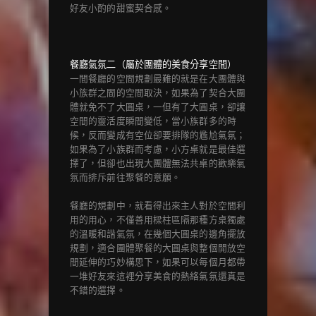
好友小酌的甜蜜契合感。
餐廳氣氛二（屬於團體的美食分享空間）
一間餐廳的空間規劃最難的就是在大團體與
小族群之間的空間取決，如果為了契合大團
體就免不了大圓桌，一但有了大圓桌，卻讓
空間的靈活度瞬間變低，當小族群多的時
候，反而變成有空位卻要排隊的尷尬氣氛；
如果為了小族群而考慮，小方桌就是最佳選
擇了，但卻也出現大團體無法共桌的歡樂氣
氛而排斥前往聚餐的意願。
餐廳的規劃中，就看得出來主人對於空間利
用的用心，不僅善用樑柱區隔那種方桌獨處
的溫暖和諧氣氛，在幾個大圓桌的邊角擺放
規劃，適合團體聚餐的大圓桌與整個開放空
間延伸的巧妙構思下，如果可以每個月都帶
一堆好友來這裡分享美食的熱絡氣氛還真是
不錯的選擇。