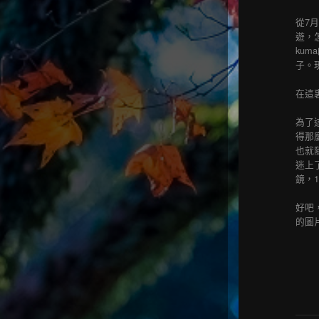
從7
遊，
ku
子。
在這
為了
得那
也就
迷上
鏡，
好吧
的圖