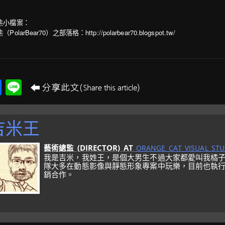
熊小檔案：
PolarBear70）之部落格：http://polarbear70.blogspot.tw/
Facebook
Line
吉米王
藝術總監 (DIRECTOR)
AT
ORANGE CAT VISUAL STU
我是吉米，我姓王，是個大男生不過大家都愛叫我橘
隊大多在動態影像與靜態形象專案中玩樂，目前也執
銷合作。