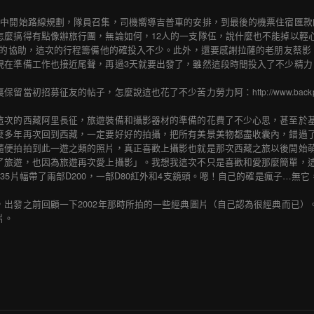
月中開始路線規劃，隊員召集，司機嚮導吉普車的安排，到最後的機票住宿匯款
怎麼搞得有點像辦旅行團，無論如何，12人的一支隊伍，說什麼也不能掉以輕
ma的協助，這次的行程籌備他的確投入不少。此外，還要感謝拉薩的老朋友蔡
現在準備工作也接近尾聲，再過3天就要出發了，雖然這段時間投入了不少精力
裏保留當初招募征友的帖子，怎麼說這也花了不少苦力勞力阿：
http://www.bac
這次的西藏阿里長征，旅遊裝備和攝影器材的準備的花費了不少心思，甚至於
麼多年再次回到西藏，一定要好好的拍攝，把所有美景美物都盡收囊內，錯過
隨便拍拍到此一遊之類的照片，真正喜歡上攝影也就是那次西藏之旅以後開始
了旅遊，也因為旅遊再次愛上攝影」。我想我這次不只是喜歡和愛那麼簡單，這
135片幅帶了兩部D200，一部D80紅外和4支鏡頭。嗯！自己的確是瘋子…
，出發之前回顧一下2002年那時所拍的一些經典圖片（自己認為很經典而已
片。