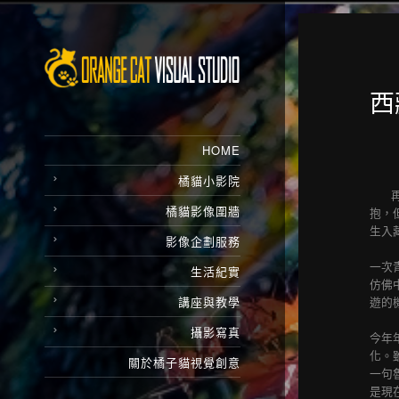
西
HOME
橘貓小影院
橘貓影像圍牆
抱，
生入
影像企劃服務
一次
生活紀實
仿佛
講座與教學
遊的
攝影寫真
今年
化。
關於橘子貓視覺創意
一句
是現