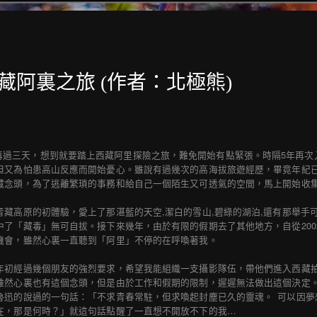
藏阿裏之旅 (作者：北極熊)
再過三天，想到就要踏上西藏阿里探險之旅，難免開始有點緊張。時隔5年再次
但又為怕患高山反應而開始憂心。雖說有過幾次的高海拔旅遊經歷，畢竟年紀
藏念頭，為了逃離繁瑣的事務和給自己一個陌生又可透氣的空間，馬上開始收
青藏高原的初體驗，愛上了那湛藍的天空,潔白的雪山,碧綠的湖泊,還有那舉手
中了「藏毒」無可自拔。接下來幾年，由於有限的假期去了其他地方，自從20
機會，雖然心裏一直聽到「阿里」不停的在呼喚著我。
年初經過幾個朋友的強烈要求，希望我能組織一支攝影隊伍，帶他們進入西藏
雖然心裏也有這個念頭，但是由於工作和假期的限制，遲遲無法做出這個決定
魯迅的說過的一句話：「不求青春常駐，但求喚起封塵已久的靈魂。 可以因夢
在，那是何時？」就這句話點醒了一直想不開放不下的我…