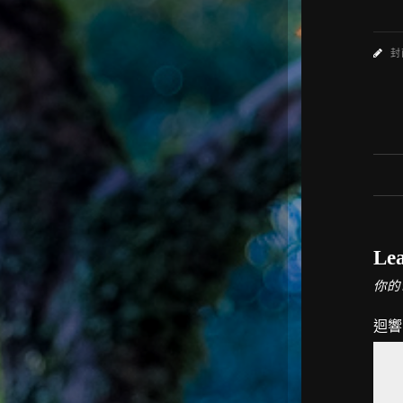
封
Lea
你的
迴響