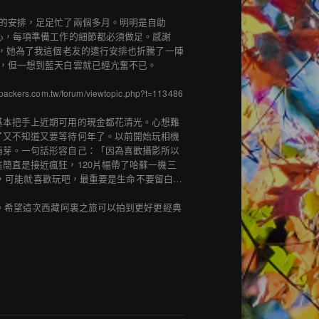
的安排，足足忙了兩個多月。明明是自助
心，每項準備工作的細節都必須做足。感謝
影，她為了我這個老友的遠行安排也折騰了一陣
，但一想到藍天白雲就已經亢奮不已。
kpackers.com.tw/forum/viewtopic.php?t=113486
基本把手上近期可用的現金都花清光。心想難
了又不知道又要等待何年了。以前開始玩相機
萌芽。一句話形容自己：「因為喜歡攝影所以
簡直是接近瘋狂，120片幅帶了哈蘇一機三
無它，可能就喜歡玩吧，最重要是生命不要留白…
）。希望這次西藏阿裏之旅可以拍到更好更經典