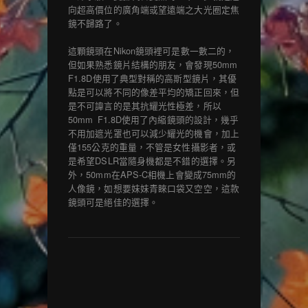
向超高價位的廣角端或望遠端之大光圈定焦
鏡不歸路了。
這顆鏡頭在Nikon鏡頭裡可是數一數二的，
但如果熟悉鏡片結構的朋友，會發現50mm
F1.8D使用了典型對稱的高斯型鏡片，其優
點是可以將不同的像差平均的矯正回來，但
是不可諱言的是其抗耀光性極差，所以
50mm F1.8D使用了內縮鏡頭的設計，幾乎
不用加遮光罩也可以減少耀光的機會，加上
僅155公克的重量，不管是女性攝影者，或
是希望DSLR當隨身機都是不錯的選擇。另
外，50mm在APS-C相機上會變成75mm的
人像鏡，如想要妹妹青睞口袋又空空，這款
鏡頭可是絕佳的選擇。