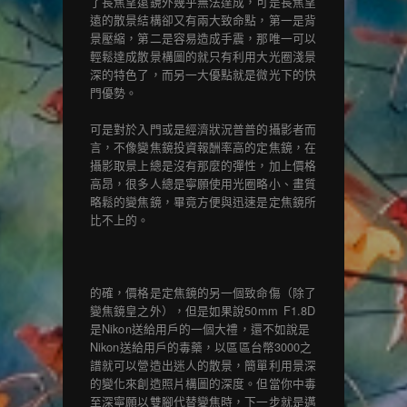
了長焦望遠鏡外幾乎無法達成，可是長焦望
遠的散景結構卻又有兩大致命點，第一是背
景壓縮，第二是容易造成手震，那唯一可以
輕鬆達成散景構圖的就只有利用大光圈淺景
深的特色了，而另一大優點就是微光下的快
門優勢。
可是對於入門或是經濟狀況普普的攝影者而
言，不像變焦鏡投資報酬率高的定焦鏡，在
攝影取景上總是沒有那麼的彈性，加上價格
高昂，很多人總是寧願使用光圈略小、畫質
略鬆的變焦鏡，畢竟方便與迅速是定焦鏡所
比不上的。
的確，價格是定焦鏡的另一個致命傷（除了
變焦鏡皇之外），但是如果說50mm F1.8D
是Nikon送給用戶的一個大禮，還不如說是
Nikon送給用戶的毒藥，以區區台幣3000之
譜就可以營造出迷人的散景，簡單利用景深
的變化來創造照片構圖的深度。但當你中毒
至深寧願以雙腳代替變焦時，下一步就是邁