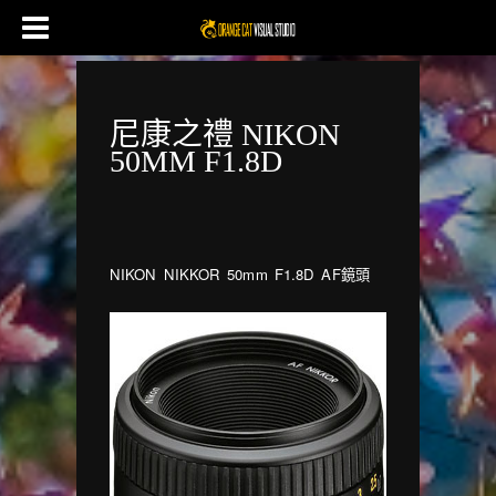
尼康之禮 NIKON
50MM F1.8D
NIKON NIKKOR 50mm F1.8D AF鏡頭